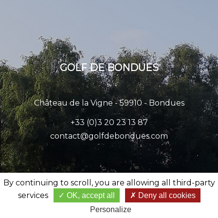
GOLF DE BONDUES
Château de la Vigne - 59910 - Bondues
+33 (0)3 20 23 13 87
contact@golfdebondues.com
By continuing to scroll,
you are allowing all third-party
services
OK, accept all
Deny all cookies
NOUS CONTACTER
Personalize