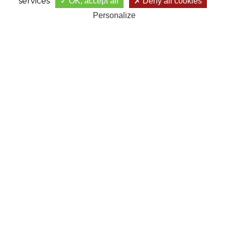
services
OK, accept all
Deny all cookies
Golf de Bondues
Personalize
Château de la Vigne
59910 - Bondues
Tel : +33 (0)3 20 23 13 87
Mail :
contact@golfdebondues.com
GOLF DE BONDUES