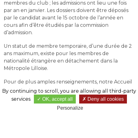
membres du club ; les admissions ont lieu une fois
par an en janvier. Les dossiers doivent être déposés
par le candidat avant le 15 octobre de l’année en
cours afin d’être étudiés par la commission
d’admission.
Un statut de membre temporaire, d’une durée de 2
ans maximum, existe pour les membres de
nationalité étrangère en détachement dans la
Métropole Lilloise.
Pour de plus amples renseignements, notre Accueil
se rendra disponible afin de vous préciser les
By continuing to scroll,
you are allowing all third-party
modalités d’admission, soit par mail
services
OK, accept all
Deny all cookies
contact@golfdebondues.com
ou sur rendez-vous
Personalize
afin de vous faire découvrir également les
installations.