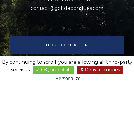
contact@golfdebondues.com
NOUS CONTACTER
By continuing to scroll,
you are allowing all third-party
RÉSERVEZ VOTRE DÉPART
services
OK, accept all
Deny all cookies
Personalize