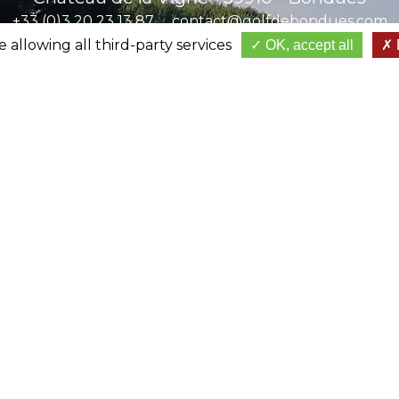
+33 (0)3 20 23 13 87
contact@golfdebondues.com
 allowing all third-party services
OK, accept all
NOUS CONTACTER
RÉSERVEZ VOTRE DÉPART